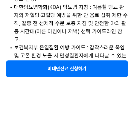
대한당뇨병학회(KDA) 당뇨병 지침 : 여름철 당뇨 환
자의 저혈당·고혈당 예방을 위한 단 음료 섭취 제한 수
칙, 갈증 전 선제적 수분 보충 지침 및 안전한 야외 활
동 시간대(이른 아침이나 저녁) 선택 가이드라인 참
고.
보건복지부 온열질환 예방 가이드 : 갑작스러운 폭염 
및 고온 환경 노출 시 만성질환자에게 나타날 수 있는 
위험 신호(구토, 심한 무기력, 어지러움, 의식 저하) 
비대면진료 신청하기
양상 및 응급 상황 시 대면 진료 가이드라인 지침 참
고.
공유하기
6750
다른 인기 콘텐츠 보기