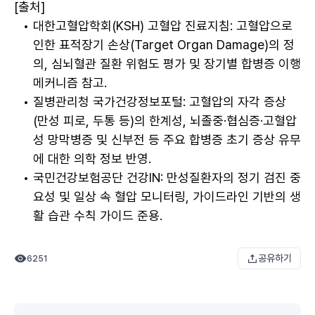
[출처]
대한고혈압학회(KSH) 고혈압 진료지침: 고혈압으로 
인한 표적장기 손상(Target Organ Damage)의 정
의, 심뇌혈관 질환 위험도 평가 및 장기별 합병증 이행 
메커니즘 참고.
질병관리청 국가건강정보포털: 고혈압의 자각 증상
(만성 피로, 두통 등)의 한계성, 뇌졸중·협심증·고혈압
성 망막병증 및 신부전 등 주요 합병증 초기 증상 유무
에 대한 의학 정보 반영.
국민건강보험공단 건강IN: 만성질환자의 정기 검진 중
요성 및 일상 속 혈압 모니터링, 가이드라인 기반의 생
활 습관 수칙 가이드 준용.
공유하기
6251